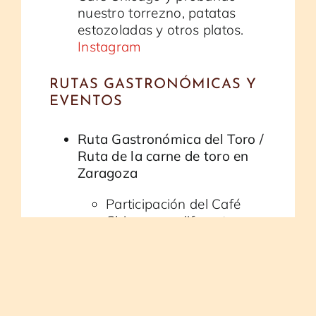
nuestro torrezno, patatas
estozoladas y otros platos.
Instagram
RUTAS GASTRONÓMICAS Y
EVENTOS
Ruta Gastronómica del Toro /
Ruta de la carne de toro en
Zaragoza
Participación del Café
Chicago en diferentes
ediciones de esta ruta
temática.
El Gastrónomo
Zaragozano
“Con mucha miga” – Ruta por