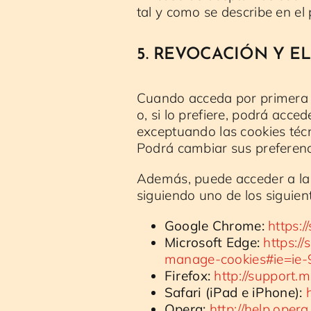
tal y como se describe en el 
5. REVOCACIÓN Y E
Cuando acceda por primera v
o, si lo prefiere, podrá acce
exceptuando las cookies técn
Podrá cambiar sus preferenc
Además, puede acceder a la c
siguiendo uno de los siguien
Google Chrome:
https:
Microsoft Edge:
https:/
manage-cookies#ie=ie-
Firefox:
http://support.m
Safari (iPad e iPhone):
Opera:
http://help.oper