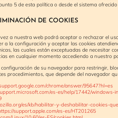
punto 5 de esta política o desde el sistema ofrecido 
LIMINACIÓN DE COOKIES
ez a nuestra web podrá aceptar o rechazar el uso
der a la configuración y aceptar las cookies atendie
icas, las cuales están exceptuadas de necesitar co
ias en cualquier momento accediendo a nuestro pa
onfiguración de su navegador para restringir, bloq
tes procedimientos, que depende del navegador que 
//support.google.com/chrome/answer/95647?hl=es
/support.microsoft.com/es-es/help/17442/windows-in
9
ozilla.org/es/kb/habilitar-y-deshabilitar-cookies-qu
https://support.apple.com/es-es/HT201265
a.com/Linux/10.60/es-ES/cookies.html