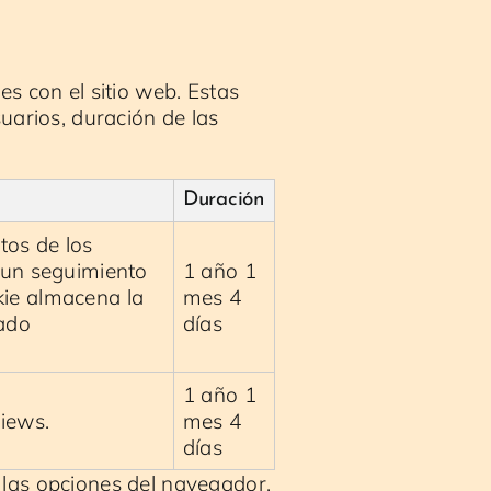
es con el sitio web. Estas
arios, duración de las
Duración
tos de los
r un seguimiento
1 año 1
okie almacena la
mes 4
ado
días
1 año 1
views.
mes 4
días
 las opciones del navegador,